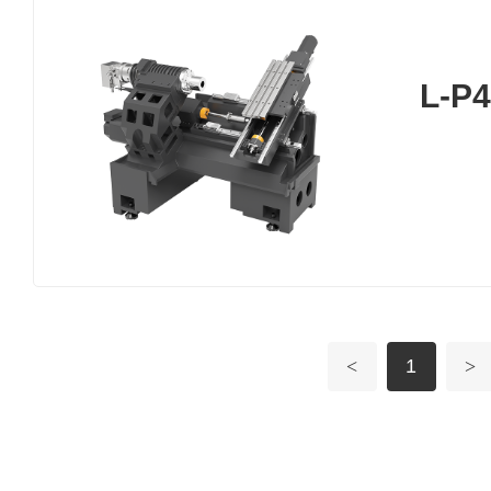
L-P
<
1
>